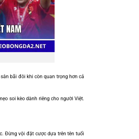
n sân bãi đôi khi còn quan trọng hơn cả
ẹo soi kèo dành riêng cho người Việt.
. Đừng vội đặt cược dựa trên tên tuổi