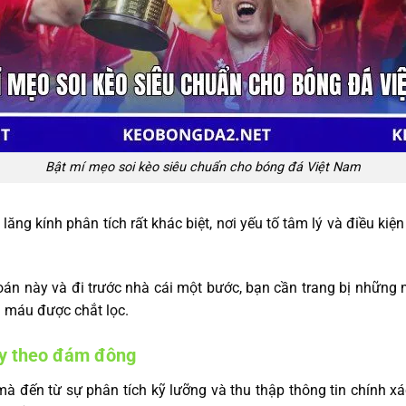
Bật mí mẹo soi kèo siêu chuẩn cho bóng đá Việt Nam
ăng kính phân tích rất khác biệt, nơi yếu tố tâm lý và điều kiệ
án này và đi trước nhà cái một bước, bạn cần trang bị những m
 máu được chắt lọc.
hạy theo đám đông
đến từ sự phân tích kỹ lưỡng và thu thập thông tin chính xác