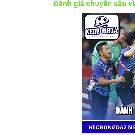
Đánh giá chuyên sâu v