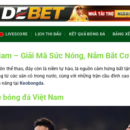
LIVESCORE
LỊCH THI ĐẤU
KẾT QUẢ BÓNG ĐÁ
BẢNG X
Nam – Giải Mã Sức Nóng, Nắm Bắt Cơ
n thể thao, đây còn là niềm tự hào, là nguồn cảm hứng bất tận
ng từ các sân cỏ trong nước, cùng với những trận cầu đỉnh cao 
m năng tại
Keobongda
.
ề bóng đá Việt Nam