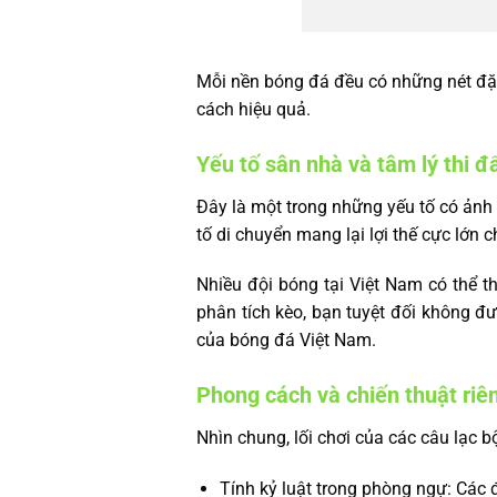
Mỗi nền bóng đá đều có những nét đặc
cách hiệu quả.
Yếu tố sân nhà và tâm lý thi đ
Đây là một trong những yếu tố có ảnh 
tố di chuyển mang lại lợi thế cực lớn 
Nhiều đội bóng tại Việt Nam có thể t
phân tích kèo, bạn tuyệt đối không đ
của bóng đá Việt Nam.
Phong cách và chiến thuật riê
Nhìn chung, lối chơi của các câu lạc
Tính kỷ luật trong phòng ngự: Các 