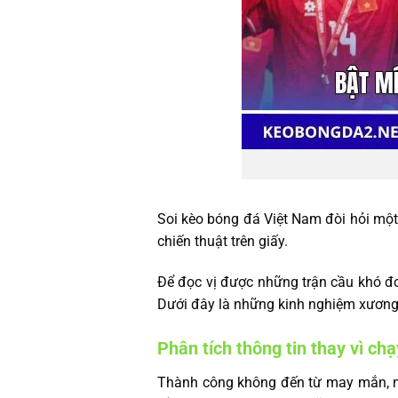
Soi kèo bóng đá Việt Nam đòi hỏi một l
chiến thuật trên giấy.
Để đọc vị được những trận cầu khó đo
Dưới đây là những kinh nghiệm xương
Phân tích thông tin thay vì c
Thành công không đến từ may mắn, mà 