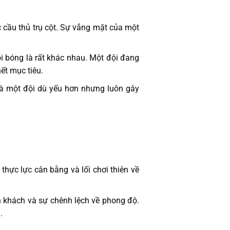
c cầu thủ trụ cột. Sự vắng mặt của một
i bóng là rất khác nhau. Một đội đang
ết mục tiêu.
mà một đội dù yếu hơn nhưng luôn gây
thực lực cân bằng và lối chơi thiên về
n khách và sự chênh lệch về phong độ.
.