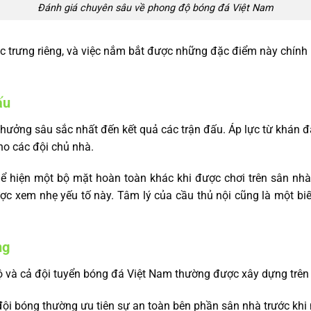
Đánh giá chuyên sâu về phong độ bóng đá Việt Nam
 trưng riêng, và việc nắm bắt được những đặc điểm này chính l
ấu
hưởng sâu sắc nhất đến kết quả các trận đấu. Áp lực từ khán đà
cho các đội chủ nhà.
hể hiện một bộ mặt hoàn toàn khác khi được chơi trên sân nhà s
ược xem nhẹ yếu tố này. Tâm lý của cầu thủ nội cũng là một bi
ng
 bộ và cả đội tuyển bóng đá Việt Nam thường được xây dựng trê
đội bóng thường ưu tiên sự an toàn bên phần sân nhà trước khi 