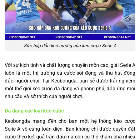
Sức hấp dẫn khó cưỡng của kèo cược Serie A
Với sự kịch tính và chất lượng chuyên môn cao, giải Serie A
luôn là một thị trường cá cược sôi động và thu hút đông
đảo người chơi. Tại Keobongda, bạn sẽ được trải nghiệm
một thế giới kèo cược đa dạng và phong phú, đáp ứng mọi
nhu cầu và sở thích của người chơi.
Đa dạng các loại kèo cược
Keobongda mang đến cho bạn một hệ thống kèo cược
Serie A vô cùng toàn diện. Bạn không chỉ được quyền đặt
cược theo kết quả trận đấu mà còn có thể khám phá nhiều