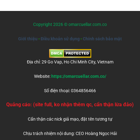
Copyright 2026 © omarcuellar.com.co
Giới thiệu
-
Điều khoản sử dụng
-
Chính sách bảo mật
Địa chỉ: 29 Go Vap, Ho Chi Minh City, Vietnam
Website:
https://omarcuellar.com.co/
Số điện thoại: 0364856466
Quảng cáo: (site full, ko nhận thêm qc, cẩn thận lừa đảo)
Cẩn thận các nick giả mạo, đặt tên tương tự
Chịu trách nhiệm nội dung: CEO Hoàng Ngọc Hải