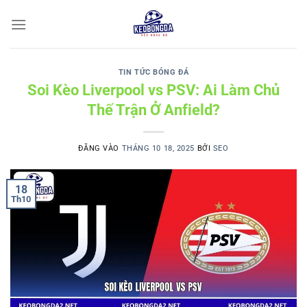
Bỏ
qua
nội
dung
TIN TỨC BÓNG ĐÁ
Soi Kèo Liverpool vs PSV: Ai Làm Chủ
Thế Trận Ở Anfield?
ĐĂNG VÀO
THÁNG 10 18, 2025
BỞI
SEO
18
Th10