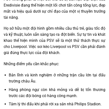
Eredivisie đang thể hiện một lối chơi tấn công tổng lực, đẹp
mắt và hiệu quả dưới sự chỉ đạo của một vị thuyền trưởng
tài năng.
Họ sở hữu một đội hình gồm nhiều cầu thủ trẻ, giàu tốc độ
và kỹ thuật, luôn sẵn sàng tạo ra đột biến. Sự tự tin và khát
khao thể hiện mình của PSV sẽ là một thử thách thực sự
cho Liverpool. Việc soi kèo Liverpool vs PSV cần phải đánh
giá đúng thực lực của đội khách.
Những điểm yếu cần khắc phục:
Bản lĩnh và kinh nghiệm ở những trận cầu lớn tại đấu
trường châu Âu.
Hàng phòng ngự còn khá mỏng và dễ bị tổn thương
trước các đội bóng có hàng công mạnh.
Tâm lý thi đấu khi phải rời xa sân nhà Philips Stadion.