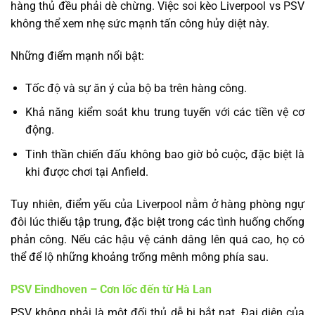
hàng thủ đều phải dè chừng. Việc soi kèo Liverpool vs PSV
không thể xem nhẹ sức mạnh tấn công hủy diệt này.
Những điểm mạnh nổi bật:
Tốc độ và sự ăn ý của bộ ba trên hàng công.
Khả năng kiểm soát khu trung tuyến với các tiền vệ cơ
động.
Tinh thần chiến đấu không bao giờ bỏ cuộc, đặc biệt là
khi được chơi tại Anfield.
Tuy nhiên, điểm yếu của Liverpool nằm ở hàng phòng ngự
đôi lúc thiếu tập trung, đặc biệt trong các tình huống chống
phản công. Nếu các hậu vệ cánh dâng lên quá cao, họ có
thể để lộ những khoảng trống mênh mông phía sau.
PSV Eindhoven – Cơn lốc đến từ Hà Lan
PSV không phải là một đối thủ dễ bị bắt nạt. Đại diện của