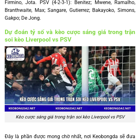
Firmino, Jota. PSV (4-2-3-1): Benitez; Mwene, Ramalho,
Branthwaite, Max; Sangare, Gutierrez; Bakayoko, Simons,
Gakpo; De Jong.
Dự đoán tỷ số và kèo cược sáng giá trong trận
soi kèo Liverpool vs PSV
Kèo cược sáng giá trong trận soi kèo Liverpool vs PSV
Đây là phần được mong chờ nhất, nơi Keobongda sẽ đưa