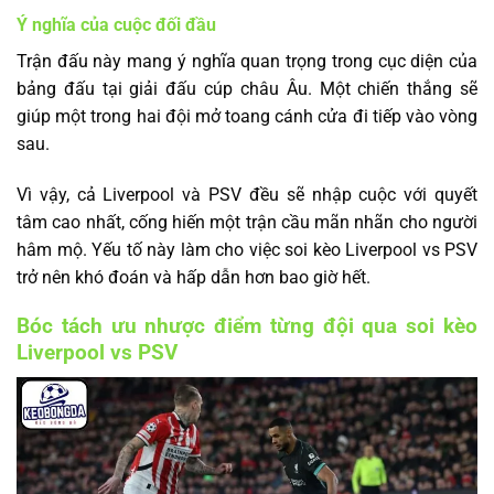
Ý nghĩa của cuộc đối đầu
Trận đấu này mang ý nghĩa quan trọng trong cục diện của
bảng đấu tại giải đấu cúp châu Âu. Một chiến thắng sẽ
giúp một trong hai đội mở toang cánh cửa đi tiếp vào vòng
sau.
Vì vậy, cả Liverpool và PSV đều sẽ nhập cuộc với quyết
tâm cao nhất, cống hiến một trận cầu mãn nhãn cho người
hâm mộ. Yếu tố này làm cho việc soi kèo Liverpool vs PSV
trở nên khó đoán và hấp dẫn hơn bao giờ hết.
Bóc tách ưu nhược điểm từng đội qua soi kèo
Liverpool vs PSV